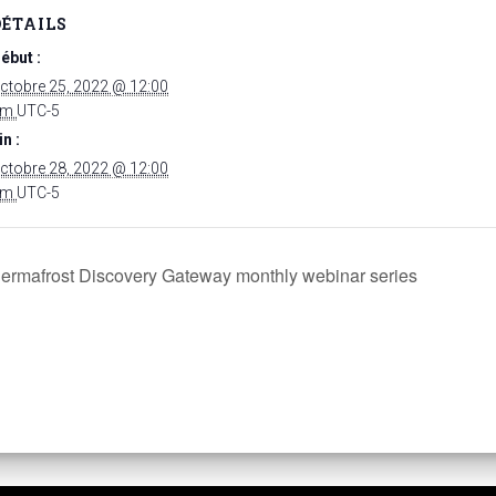
DÉTAILS
ébut :
ctobre 25, 2022 @ 12:00
am
UTC-5
in :
ctobre 28, 2022 @ 12:00
am
UTC-5
 Permafrost Discovery Gateway monthly webinar series