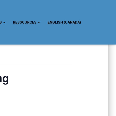
TS
RESSOURCES
ENGLISH (CANADA)
ng