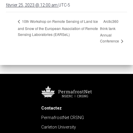
février 25, 2023 @ 12:00 am
UTC-5
Arctic360
10th Workshop on Remote Sensing of Land Ice
and Snow of the European Association of Remote
think tank
Sensing Laboratories (EARSeL)
Annual
Conference
Contactez
PermafrostNet CRSNG
Carleton University